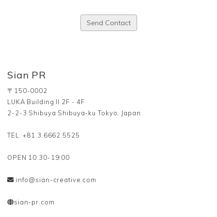
Send Contact
Sian PR
〒150-0002
LUKA Building II 2F - 4F
2-2-3 Shibuya Shibuya-ku Tokyo, Japan
TEL: +81.3.6662.5525
OPEN 10:30-19:00
info@sian-creative.com
sian-pr.com