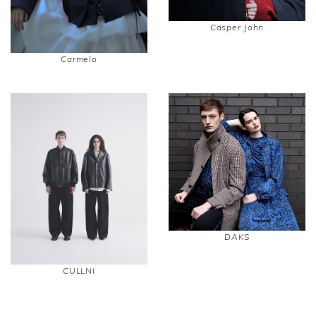
Casper John
Carmelo
DAKS
CULLNI