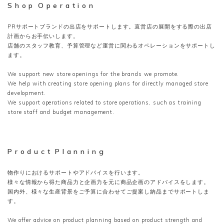
S h o p O p e r a t i o n
PRサポートブランドの出店をサポートします。直営店の展開をする際の出店
計画からお手伝いします。
店舗のスタッフ教育、予算管理など運営に関わるオペレーションをサポートし
ます。
We support new store openings for the brands we promote.
We help with creating store opening plans for directly managed store
development.
We support operations related to store operations, such as training
store staff and budget management.
P r o d u c t P l a n n i n g
物作りにおけるサポートやアドバイスを行います。
様々な情報から得た商品力と企画力を元に商品企画のアドバイスをします。
国内外、様々な生産背景をご予算に合わせてご提案し納品までサポートしま
す。
We offer advice on product planning based on product strength and