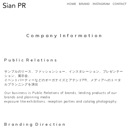
HOME
BRAND
INSTAGRAM
CONTACT
C o m p a n y I n f o r m a t i o n
P u b l i c R e l a t i o n s
サンプルのリース、ファッションショー、インスタレーション、プレゼンテー
ション、展示会、
イベントパーティーなどのオーガナイズとアテンドPR、メディアへのトータ
ルプランニングを演出
Our business is Public Relations of brands, lending products of our
brands and planning media
exposure like exhibitions, reception parties and catalog photography.
B r a n d i n g D i r e c t i o n